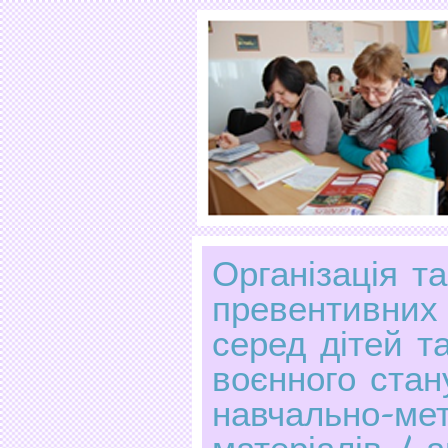
Організація т
превентивних
серед дітей т
воєнного стан
навчально-ме