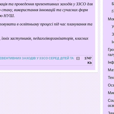
Б
зація та проведення превентивних заходів у ЗЗСО для
о стану, використання інновацій та сучасних форм
Г
ією НУШ.
Мов
овувати в освітньому процесі під час планування та
У
З
, їхніх заступників, педагогіворганізаторів, класних
І
Гро
гал
ЕВЕНТИВНИХ ЗАХОДІВ У ЗЗСО СЕРЕД ДІТЕЙ ТА
[ ]
1747
Інф
Kb
Мат
Тех
Осв
Мис
Соц
осв
Зах