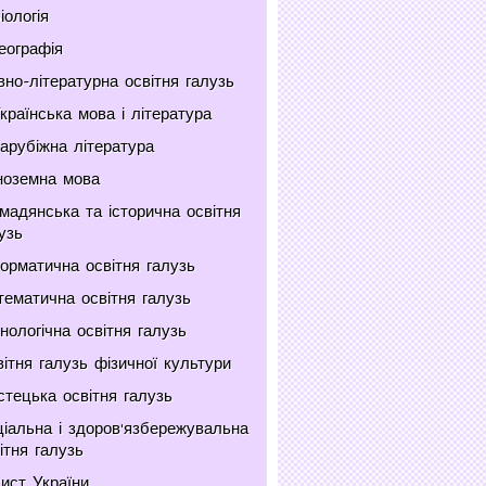
іологія
еографія
но-літературна освітня галузь
країнська мова і література
арубіжна література
ноземна мова
мадянська та історична освітня
узь
орматична освітня галузь
ематична освітня галузь
нологічна освітня галузь
ітня галузь фізичної культури
тецька освітня галузь
іальна і здоров'язбережувальна
ітня галузь
ист України