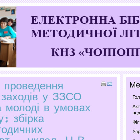
а проведення
Ме
 заходів у ЗЗСО
Гол
а молоді в умовах
Акт
пед
у: збірка
Філ
тодичних
Упр