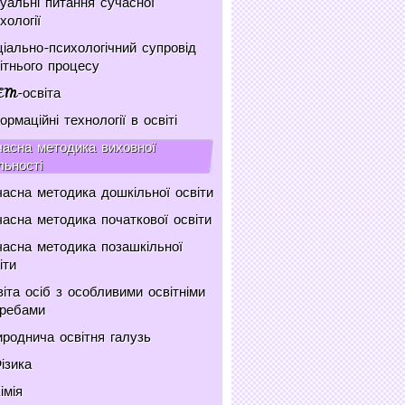
уальні питання сучасної
хології
іально-психологічний супровід
ітнього процесу
EM-освіта
ормаційні технології в освіті
асна методика виховної
льності
асна методика дошкільної освіти
асна методика початкової освіти
асна методика позашкільної
іти
іта осіб з особливими освітніми
требами
роднича освітня галузь
ізика
імія