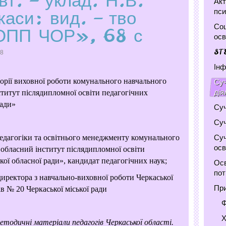
вт. – уклад. Н.В.
Акт
каси: вид. – тво
пси
Соц
ОПП ЧОР», 68 с
осв
ST
88
Інф
торії виховної роботи комунального навчального
Суч
дія
титут післядипломної освіти педагогічних
ради»
Суч
Суч
Суч
педагогіки та освітнього менеджменту комунального
осв
обласний інститут післядипломної освіти
кої обласної ради», кандидат педагогічних наук;
Осв
по
 директора з навчально-виховної роботи Черкаської
При
ів № 20 Черкаської міської ради
Ф
Х
методичні матеріали педагогів Черкаської області.