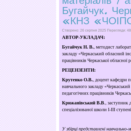
матеріалів / а
Бугайчук. Чер
«КНЗ «ЧОІП
Створено: 26 серпня 2025
Перегляди: 4
АВТОР-УКЛАДАЧ:
Бугайчук Н. В.
, методист лабора
закладу «Черкаський обласний інс
працівників Черкаської обласної 
РЕЦЕНЗЕНТИ:
Крутенко О.В.
, доцент кафедри 
навчального закладу «Черкаський 
педагогічних працівників Черкась
Крижанівський В.В
., заступник
спеціалізованої школи І-ІІІ ступен
У збірці представлені навчально-