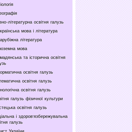
іологія
еографія
но-літературна освітня галузь
країнська мова і література
арубіжна література
ноземна мова
мадянська та історична освітня
узь
орматична освітня галузь
ематична освітня галузь
нологічна освітня галузь
ітня галузь фізичної культури
тецька освітня галузь
іальна і здоров'язбережувальна
ітня галузь
ист України