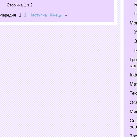
Б
Сторінка 1 з 2
Г
опередня
1
2
Наступна
Кінець
»
Мов
У
З
І
Гро
гал
Інф
Мат
Тех
Осв
Мис
Соц
осв
Зах