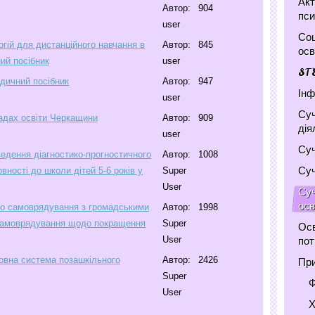
Акт
Автор:
904
пси
user
Соц
огій для дистанційного навчання в
Автор:
845
осв
ий посібник
user
ST
дичний посібник
Автор:
947
Інф
user
Суч
адах освіти Черкащини
Автор:
909
дія
user
Суч
ведення діагностико-прогностичного
Автор:
1008
Суч
овності до школи дітей 5-6 років у
Super
User
Суч
осв
ого самоврядування з громадськими
Автор:
1998
 самоврядування щодо покращення
Super
Осв
User
по
ховна система позашкільного
Автор:
2426
При
Super
Ф
User
Х