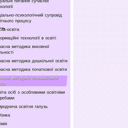
уальні питання сучасної
хології
іально-психологічний супровід
ітнього процесу
EM-освіта
ормаційні технології в освіті
асна методика виховної
льності
асна методика дошкільної освіти
асна методика початкової освіти
асна методика позашкільної
іти
іта осіб з особливими освітніми
требами
роднича освітня галузь
ізика
імія