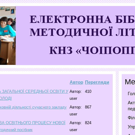
Ме
Автор
Перегляди
 ЗАГАЛЬНОЇ СЕРЕДНЬОЇ ОСВІТИ У
Автор:
410
Гол
ОЛОДІ
user
Акт
овній діяльності сучасного закладу
Автор:
867
пед
user
Філ
ВА ОСВІТНЬОГО ПРОЦЕСУ НОВОЇ
Автор:
824
Упр
одичний посібник
user