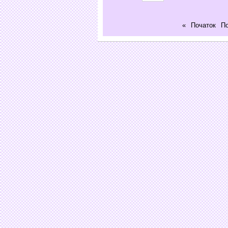
«
Початок
П