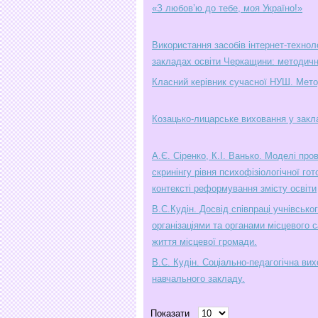
«З любов’ю до тебе, моя Україно!»
Використання засобів інтернет-технол
закладах освіти Черкащини: методичн
Класний керівник сучасної НУШ. Мето
Козацько-лицарське виховання у закл
А.Є. Сіренко, К.І. Ванько. Моделі про
скринінгу рівня психофізіологічної гот
контексті реформування змісту освіти
В.С.Кудін. Досвід співпраці учнівськ
організаціями та органами місцевого
життя місцевої громади.
В.С. Кудін. Соціально-педагогічна ви
навчального закладу.
Показати