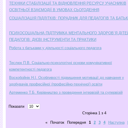
ТЕХНІКИ СТАБІЛІЗАЦІЇ ТА ВІДНОВЛЕННЯ РЕСУРСУ УЧАСНИКІВ
ОСВІТНЬОЇ ВЗАЄМОДІЇ В УМОВАХ СЬОГОДЕННЯ
СОЦІАЛІЗАЦІЯ ПІДЛІТКІВ: ПОРАДНИК ДЛЯ ПЕДАГОГІВ ТА БАТЬК
ПСИХОСОЦІАЛЬНА ПІДТРИМКА МЕНТАЛЬНОГО ЗДОРОВ`Я ДІТЕЙ
ПЕДАГОГІВ: ДІЄВІ ІНСТРУМЕНТИ ТА ПРАКТИКИ
Робота з батьками у діяльності соціального педагога
Теслюк П.В. Соціально-психологічні основи комунікативної
компетентності педагога
Воскобойнік Н.І. Особливості підвищення мотивації до навчання у
здобувачів професійної (професійно-технічної) освіти
Артеменко Т.Б. Керівництво з проведення інтервізій та супервізій
Показати
Сторінка 1 з 4
«
Початок
Попередня
1
2
3
4
Наступна