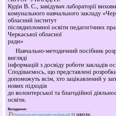
Кудін В. С., завідувач лабораторії вихов
комунального навчального закладу «Че
обласний інститут
післядипломної освіти педагогічних пра
Черкаської обласної
ради»
Навчально-методичний посібник розр
вигляді
інформацій з досвіду роботи закладів о
Сподіваємось, що представлені розробки 
допоможуть всім, хто зацікавлений у за
нових підходів
до волонтерської та благодійної діяльнос
освіти.
Вкладення:
Навчально-методичний посібник.pdf
[ ]
11823 Kb