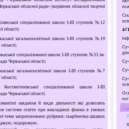
Акт
Черкаської обласної ради» (керівник обласної творчої
пси
Соц
осв
ілянської спеціалізованої школи І-ІІІ ступенів №12
ї області;
ST
Інф
каської загальноосвітньої школи І-ІІІ ступенів №19
 області;
Суч
дія
каської спеціалізованої школи І-ІІІ
ступенів №33 ім.
Суч
ади Черкаської області;
Суч
каської загальноосвітньої школи І-ІІІ ступенів №7
ї
області;
Суч
осв
Костянтинівської спеціалізованої школи І-ІІІ
Осв
ради Черкаської області.
по
нітні завдання й види діяльності які дозволять
При
ня системи освіти при викладанні фізики в умовах
Ф
ої теми запропоновано рубрики: скарбничка цікавих
іджую, подорожую.
Х