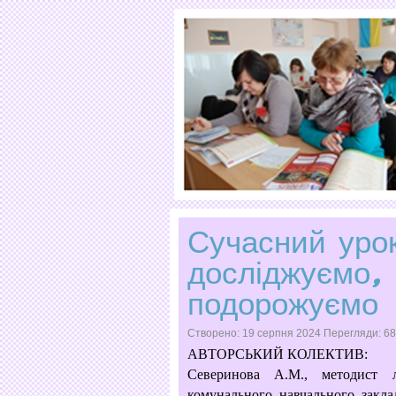
Сучасний урок
досліджуємо,
подорожуємо
Створено: 19 серпня 2024
Перегляди: 6
АВТОРCЬКИЙ КОЛЕКТИВ:
Северинова А.М., методист л
комунального
навчального закла