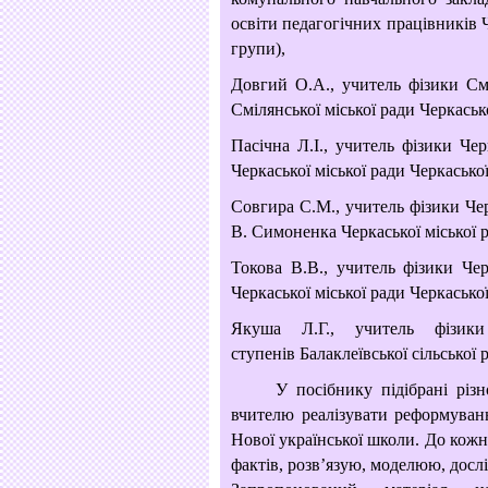
освіти педагогічних працівників
групи),
Довгий О.А., учитель фізики
См
Смілянської міської ради Черкасько
Пасічна Л.І., учитель фізики Чер
Черкаської
міської ради Черкаської
Совгира С.М., учитель фізики Чер
В. Симоненка Черкаської міської р
Токова В.В., учитель
фізики Чер
Черкаської міської ради Черкасько
Якуша Л.Г., учитель фізики 
ступенів
Балаклеївської сільської 
У посібнику підібрані різнома
вчителю
реалізувати реформуван
Нової української
школи. До кожн
фактів, розв’язую,
моделюю, досл