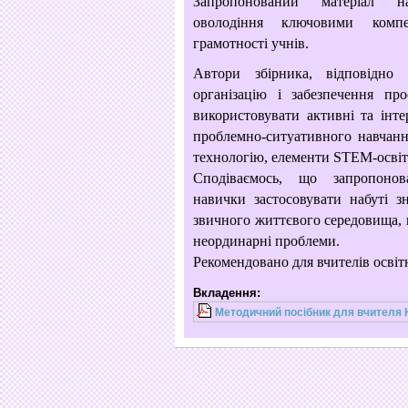
Запропонований матеріал н
оволодіння
ключовими компет
грамотності учнів.
Автори збірника, відповідн
організацію
і забезпечення пр
використовувати активні
та інте
проблемно-ситуативного навчан
технологію, елементи STEM-освіт
Сподіваємось, що запропоно
навички
застосовувати набуті з
звичного життєвого
середовища, 
неординарні проблеми.
Рекомендовано для вчителів освітн
Вкладення:
Методичний посібник для вчителя 