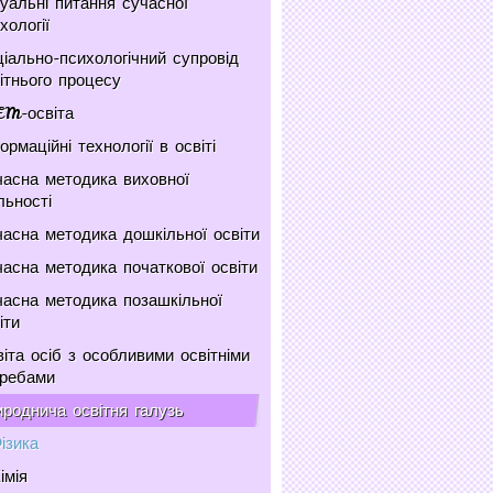
уальні питання сучасної
хології
іально-психологічний супровід
ітнього процесу
EM-освіта
ормаційні технології в освіті
асна методика виховної
льності
асна методика дошкільної освіти
асна методика початкової освіти
асна методика позашкільної
іти
іта осіб з особливими освітніми
требами
роднича освітня галузь
ізика
імія