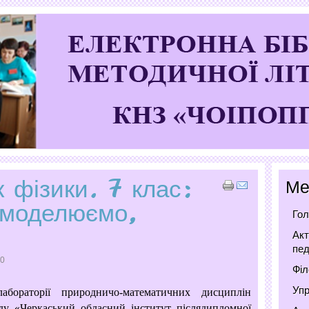
 фізики. 7 клас:
Ме
 моделюємо,
Гол
Акт
пед
80
Філ
Упр
абораторії природничо-математичних дисциплін
ду «Черкаський обласний інститут післядипломної