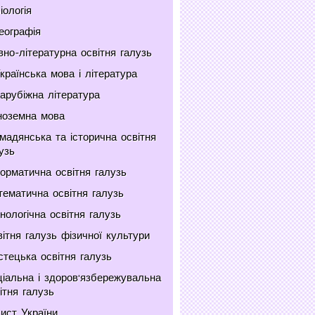
іологія
еографія
но-літературна освітня галузь
країнська мова і література
арубіжна література
ноземна мова
мадянська та історична освітня
узь
орматична освітня галузь
ематична освітня галузь
нологічна освітня галузь
ітня галузь фізичної культури
тецька освітня галузь
іальна і здоров'язбережувальна
ітня галузь
ист України