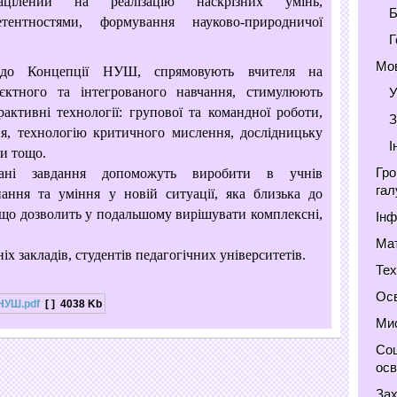
ацілений на реалізацію наскрізних умінь,
Б
ентностями, формування науково-природничої
Г
Мов
о до Концепції НУШ, спрямовують вчителя на
оєктного та інтегрованого навчання, стимулюють
У
рактивні технології: групової та командної роботи,
З
ня,
технологію критичного мислення, дослідницьку
І
и тощо.
Гро
вані завдання допоможуть виробити в учнів
гал
нання та уміння у новій ситуації, яка близька до
що дозволить у подальшому вирішувати комплексні,
Інф
Мат
іх закладів, студентів педагогічних університетів.
Тех
Осв
НУШ.pdf
[ ]
4038 Kb
Мис
Соц
осв
Зах