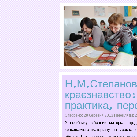
Н.М.Степанов
краєзнавство:
практика, пер
Створено: 28 березня 2013
Перегляди: 
У посібнику зібраний матеріал щод
краєзнавчого матеріалу на уроках іс
області. Він є передусім ресурсом із