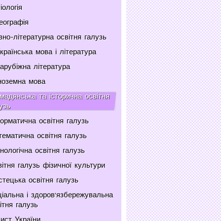
іологія
еографія
но-літературна освітня галузь
країнська мова і література
арубіжна література
ноземна мова
мадянська та історична освітня
узь
орматична освітня галузь
ематична освітня галузь
нологічна освітня галузь
ітня галузь фізичної культури
тецька освітня галузь
іальна і здоров'язбережувальна
ітня галузь
ист України