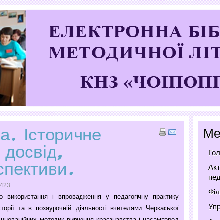
а. Історичне
Ме
 досвід,
Гол
спективи.
Акт
пед
2423
Філ
о використання і впровадження у педагогічну практику
Упр
торії та в позаурочній діяльності вчителями Черкаської
 інноваційних методик вивчення краєзнавства і насамперед