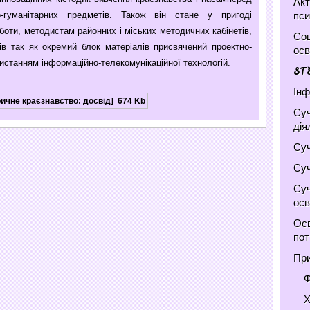
Акт
пси
-гуманітарних предметів. Також він стане у пригоді
оботи, методистам районних і міських методичних кабінетів,
Соц
в так як окремий блок матеріалів присвячений проектно-
осв
ристанням інформаційно-телекомунікаційної технологій.
ST
Інф
ричне краєзнавство: досвід]
674 Kb
Суч
дія
Суч
Суч
Суч
осв
Осв
по
При
Ф
Х