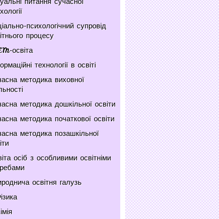
уальні питання сучасної
хології
іально-психологічний супровід
ітнього процесу
EM-освіта
ормаційні технології в освіті
асна методика виховної
льності
асна методика дошкільної освіти
асна методика початкової освіти
асна методика позашкільної
іти
іта осіб з особливими освітніми
требами
роднича освітня галузь
ізика
імія