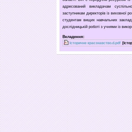
адресований викладачам суспільно
заступникам директорів із виховної р
студентам вищих навчальних закладі
дослідницькій роботі з учнями із вико
Вкладення:
Історичне краєзнавство.d.pdf
[Істо