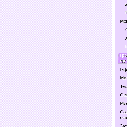
Б
Г
Мов
У
З
І
Гро
гал
Інф
Мат
Тех
Осв
Мис
Соц
осв
Зах