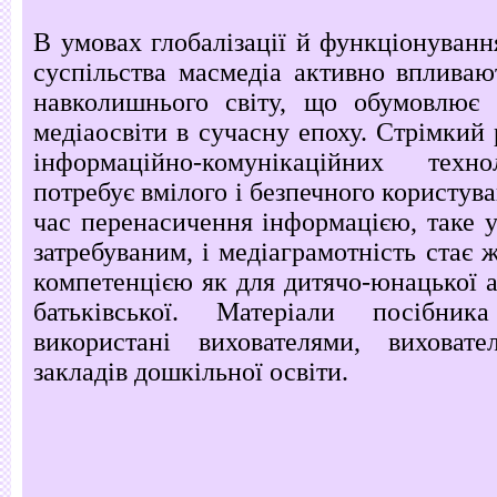
В умовах глобалізації й функціонуван
суспільства масмедіа активно впливаю
навколишнього світу, що обумовлює 
медіаосвіти в сучасну епоху. Стрімкий 
інформаційно-комунікаційних техн
потребує вмілого і безпечного користува
час перенасичення інформацією, таке 
затребуваним, і медіаграмотність стає
компетенцією як для дитячо-юнацької ау
батьківської. Матеріали посібни
використані вихователями, виховате
закладів дошкільної освіти.