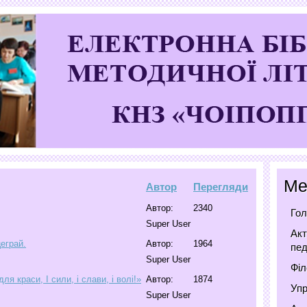
Ме
Автор
Перегляди
Автор:
2340
Гол
Super User
Акт
еграй.
Автор:
1964
пед
Super User
Філ
я краси, І сили, і слави, і волі!»
Автор:
1874
Упр
Super User