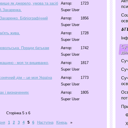
Акт
овище як джерело, умова та засіб
Автор:
1723
пси
А.Захаренка.
Super User
Соц
Захаренко. Бібліографічний
Автор:
1856
осв
Super User
ST
м'ять жива.
Автор:
1728
Інф
Super User
Суч
ровольська. Поради батькам
Автор:
1742
дія
Super User
Суч
ркащино - моя ти вишиванко,
Автор:
1817
Суч
Super User
Суч
сонячний дім – це моя Україна
Автор:
1773
осв
Super User
Осв
ах і визначеннях
Автор:
1805
по
Super User
При
Сторінка 5 з 6
Ф
дня
1
2
3
4
5
6
Наступна
Кінець
»
Х