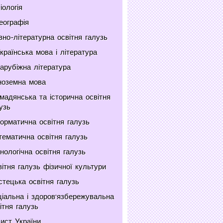
іологія
еографія
но-літературна освітня галузь
країнська мова і література
арубіжна література
ноземна мова
мадянська та історична освітня
узь
орматична освітня галузь
ематична освітня галузь
нологічна освітня галузь
ітня галузь фізичної культури
тецька освітня галузь
іальна і здоров'язбережувальна
ітня галузь
ист України