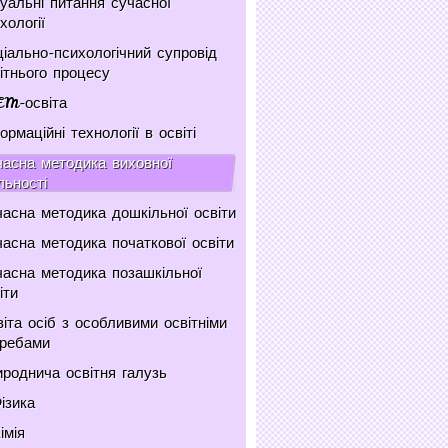
уальні питання сучасної
хології
іально-психологічний супровід
ітнього процесу
EM-освіта
ормаційні технології в освіті
асна методика виховної
льності
асна методика дошкільної освіти
асна методика початкової освіти
асна методика позашкільної
іти
іта осіб з особливими освітніми
требами
роднича освітня галузь
ізика
імія