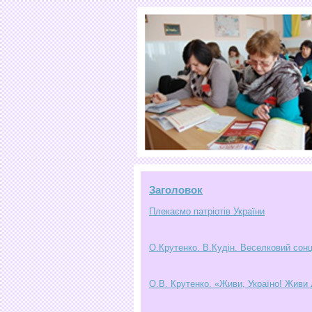
Заголовок
Плекаємо патріотів України
О.Крутенко. В.Кудін. Веселковий сонц
О.В. Крутенко. «Живи, Україно! Живи дл