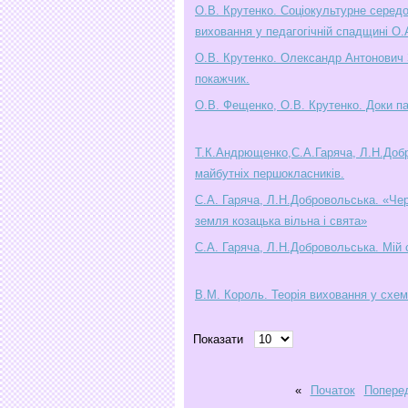
О.В. Крутенко. Соціокультурне серед
виховання у педагогічній спадщині О.
О.В. Крутенко. Олександр Антонович 
покажчик.
О.В. Фещенко, О.В. Крутенко. Доки па
Т.К.Андрющенко,С.А.Гаряча, Л.Н.Доб
майбутніх першокласників.
С.А. Гаряча, Л.Н.Добровольська. «Че
земля козацька вільна і свята»
С.А. Гаряча, Л.Н.Добровольська. Мій 
В.М. Король. Теорія виховання у схем
Показати
«
Початок
Попере