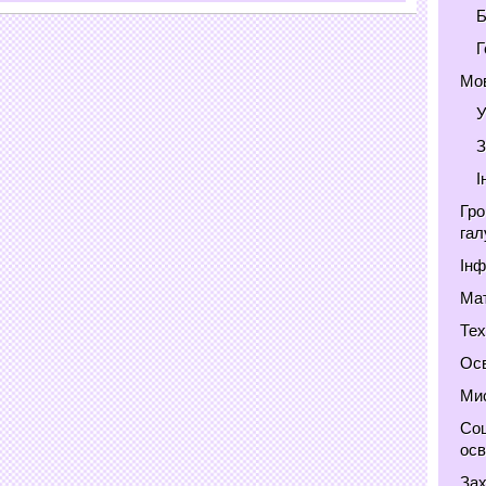
Б
Г
Мов
У
З
І
Гро
гал
Інф
Мат
Тех
Осв
Мис
Соц
осв
Зах